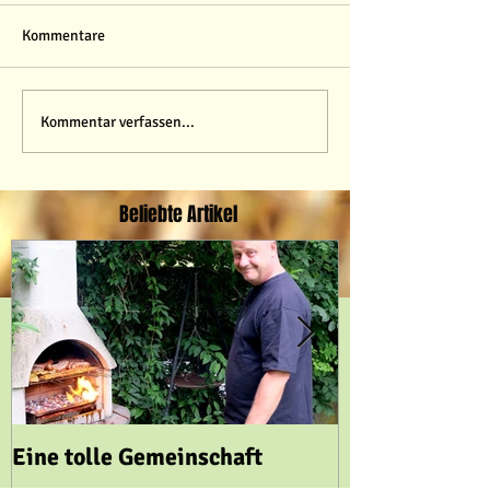
Kommentare
Kommentar verfassen...
Beliebte Artikel
Eine tolle Gemeinschaft
auch im Garten