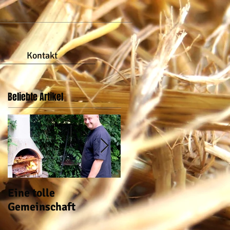
Kontakt
Beliebte Artikel
Eine tolle
auch im Garten ist wa
Gemeinschaft
los