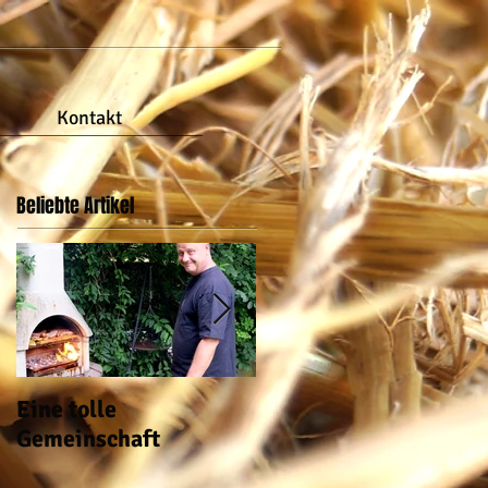
Kontakt
Beliebte Artikel
Eine tolle
auch im Garten ist wa
Gemeinschaft
los