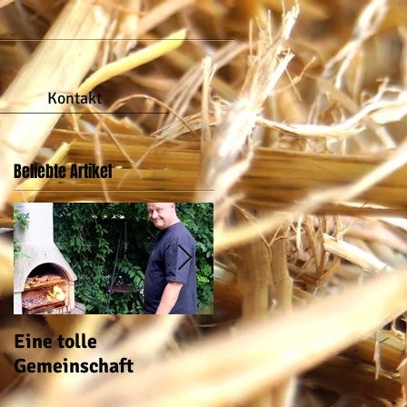
Kontakt
Beliebte Artikel
Eine tolle
auch im Garten ist wa
Gemeinschaft
los