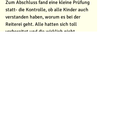
Zum Abschluss fand eine kleine Prüfung 
statt- die Kontrolle, ob alle Kinder auch 
verstanden haben, worum es bei der 
Reiterei geht. Alle hatten sich toll 
vorbereitet und die wirklich nicht 
leichten Fragen richtig beantworten 
können. Somit hatten alles bestanden 
und wurden mit einer Urkunde 
ausgezeichnet. Alle Kinder und Eltern 
freuten sich und es wurde beschlossen, 
dass dies sicher nicht der letzte 
Lehrgang bei uns war.