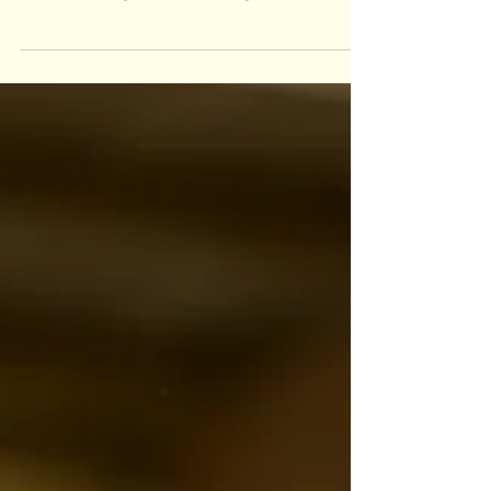
tolle Ferienwoche erlebt. Idefix, unser Schulpony,
wird von allen geliebt und steht gerne...