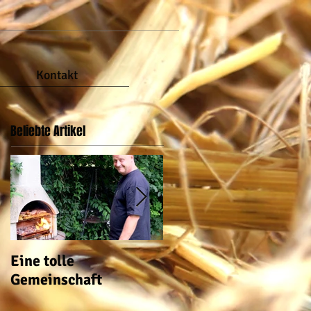
Kontakt
Beliebte Artikel
Eine tolle
auch im Garten ist wa
Gemeinschaft
los