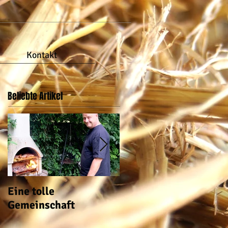
Kontakt
Beliebte Artikel
Eine tolle
auch im Garten ist wa
Gemeinschaft
los