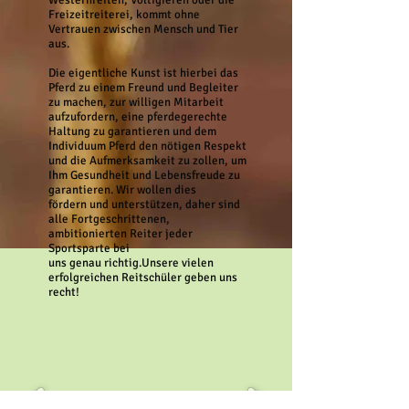
Westernreiten, Voltigieren oder die
Freizeitreiterei, kommt ohne
Vertrauen zwischen Mensch und Tier
aus.
Die eigentliche Kunst ist hierbei das
Pferd zu einem Freund und Begleiter
zu machen, zur willigen Mitarbeit
aufzufordern, eine pferdegerechte
Haltung zu garantieren und dem
Individuum Pferd den nötigen Respekt
und die Aufmerksamkeit zu zollen, um
Ihm Gesundheit und Lebensfreude zu
garantieren. Wir wollen dies
fördern und unterstützen, daher sind
alle Fortgeschrittenen,
ambitionierten Reiter jeder
Sportsparte bei
uns
genau richtig.Unsere vielen
erfolgreichen Reitschüler geben uns
recht!