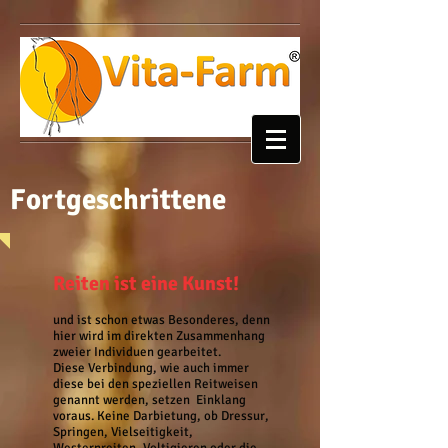
Fortgeschrittene
Reiten ist eine Kunst!
und ist schon etwas Besonderes, denn
hier wird im direkten Zusammenhang
zweier Individuen gearbeitet.
Diese Verbindung, wie auch immer
diese bei den speziellen Reitweisen
genannt werden, setzen Einklang
voraus. Keine Darbietung, ob Dressur,
Springen, Vielseitigkeit,