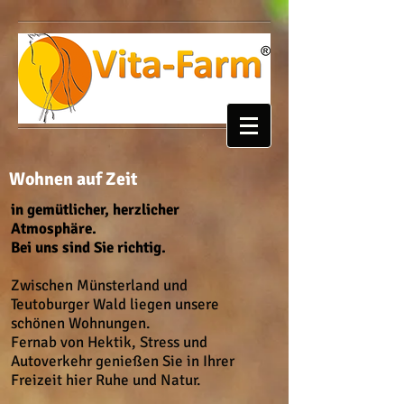
Wohnen auf Zeit
in gemütlicher, herzlicher
Atmosphäre.
Bei uns sind Sie richtig.
Zwischen Münsterland und
Teutoburger Wald liegen unsere
schönen
W
ohnungen.
Fernab von Hektik, Stress und
Autoverkehr genießen Sie in Ihrer
Freizeit hier Ruhe und Natur.