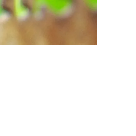
Informationen & Buchungen
Vita-Farm
Schürkamp 2
D-33442 Herzebrock-Clarholz
Telefon
+49 (0) 52 45 - 85 89 25